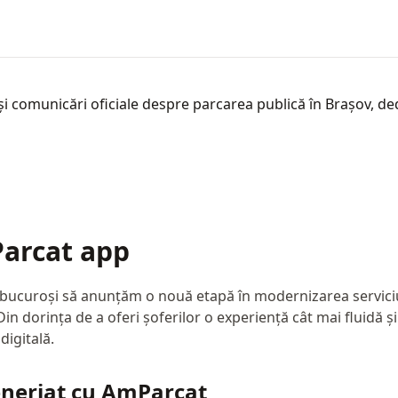
și comunicări oficiale despre parcarea publică în Brașov, dedi
arcat app
ucuroși să anunțăm o nouă etapă în modernizarea serviciu
in dorința de a oferi șoferilor o experiență cât mai fluidă și 
digitală.
eneriat cu AmParcat