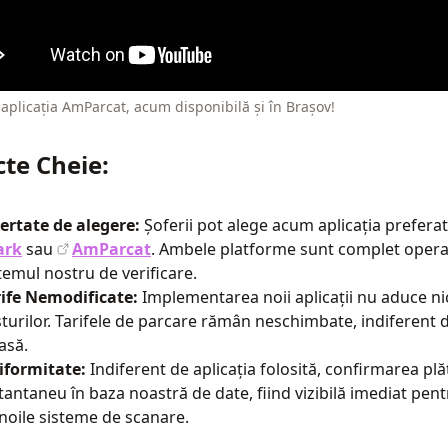
aplicația AmParcat, acum disponibilă și în Brașov!
te Cheie:
ertate de alegere:
Șoferii pot alege acum aplicația prefera
ark
sau
AmParcat
. Ambele platforme sunt complet operaț
temul nostru de verificare.
rife Nemodificate:
Implementarea noii aplicații nu aduce n
turilor. Tarifele de parcare rămân neschimbate, indiferent 
asă.
iformitate:
Indiferent de aplicația folosită, confirmarea plăț
tantaneu în baza noastră de date, fiind vizibilă imediat pent
noile sisteme de scanare.