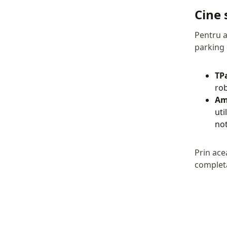
Cine 
Pentru a
parking
TPa
rob
Am
uti
not
Prin ace
completă