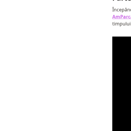
Începând
AmParc
timpului