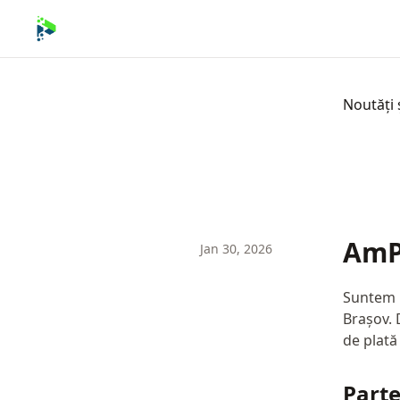
Noutăți 
AmP
Jan 30, 2026
Suntem b
Brașov. D
de plată 
Part