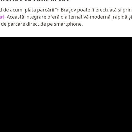
 de acum, plata parcării în Brașov poate fi efectuată și prin
at
. Această integrare oferă o alternativă modernă, rapidă ș
 de parcare direct de pe smartphone.