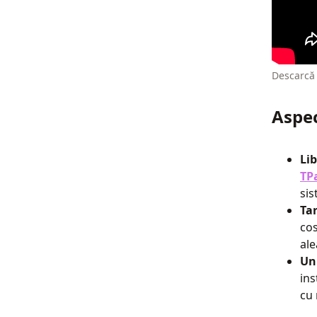
Descarcă 
Aspec
Lib
TP
sis
Ta
cos
ale
Un
ins
cu 